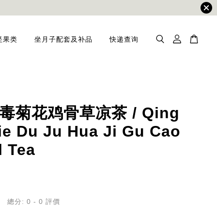
坚果类
坐月子配套及补品
快递查询
毒菊花鸡骨草凉茶 / Qing
ie Du Ju Hua Ji Gu Cao
l Tea
總分:
0
-
0
評價