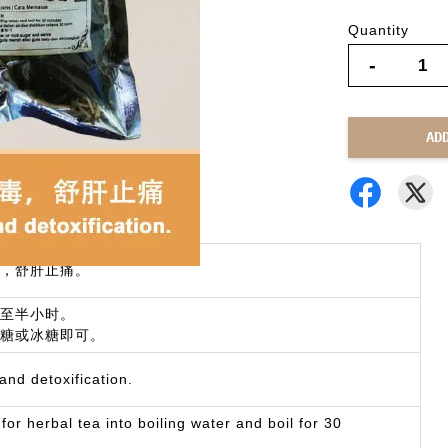
Quantity
-
AD
，舒肝止痛。
至半小时。
糖或冰糖即可。
and detoxification.
for herbal tea into boiling water and boil for 30