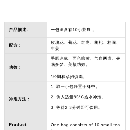
产品描述:
一包里含有10小茶袋 。
玫瑰花、菊花、红枣、枸杞、桂圆、
配方：
生姜
手脚冰凉、面色暗黄、气血两虚、失
眠多梦、美颜功效。
功效 :
*经期和孕妇慎喝。
1. 取一小包静置于杯中。
2. 倒入适量85°C热水冲泡。
冲泡方法 :
3. 等待2-3分钟即可饮用。
Product
One bag consists of 10 small tea