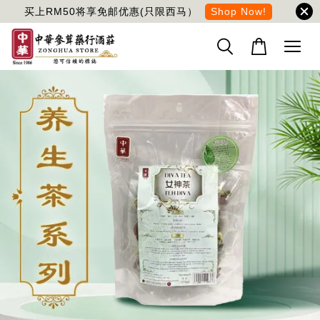
买上RM50将享免邮优惠(只限西马）
Shop Now!