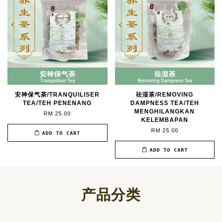
安神保气茶/TRANQUILISER
祛湿茶/REMOVING
TEA/TEH PENENANG
DAMPNESS TEA/TEH
MENGHILANGKAN
RM 25.00
KELEMBAPAN
RM 25.00
ADD TO CART
ADD TO CART
产品分类