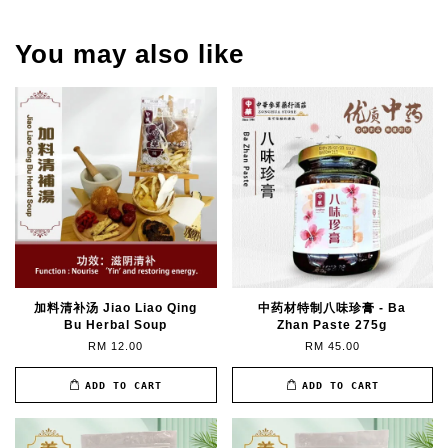
You may also like
加料清补汤 Jiao Liao Qing
中药材特制八味珍膏 - Ba
Bu Herbal Soup
Zhan Paste 275g
RM 12.00
RM 45.00
ADD TO CART
ADD TO CART