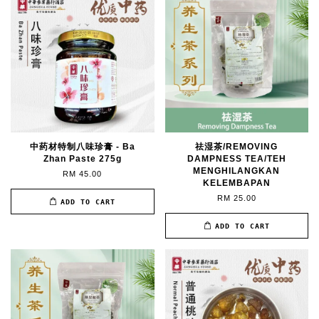
中药材特制八味珍膏 - Ba
祛湿茶/REMOVING
Zhan Paste 275g
DAMPNESS TEA/TEH
MENGHILANGKAN
RM 45.00
KELEMBAPAN
RM 25.00
ADD TO CART
ADD TO CART