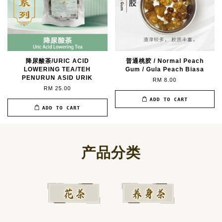
降尿酸茶/URIC ACID
普通桃胶 / Normal Peach
LOWERING TEA/TEH
Gum / Gula Peach Biasa
PENURUN ASID URIK
RM 8.00
RM 25.00
ADD TO CART
ADD TO CART
产品分类