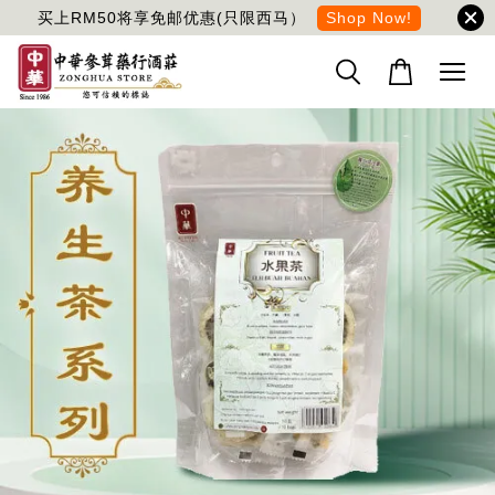
买上RM50将享免邮优惠(只限西马）
Shop Now!