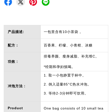
产品描述:
一包里含有10小茶袋 。
配方：
百香果、柠檬、小青柑、冰糖
排毒养颜、瘦身减脂、补充维C。
功效 :
*经期和孕妇慎喝。
1. 取一小包静置于杯中。
2. 倒入适量85°C热水冲泡。
冲泡方法 :
3. 等待2-3分钟即可饮用。
Product
One bag consists of 10 small tea