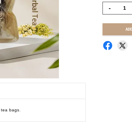
-
AD
 tea bags.