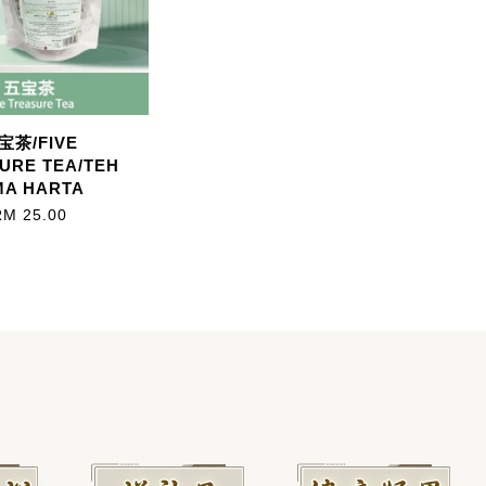
宝茶/FIVE
URE TEA/TEH
MA HARTA
RM 25.00