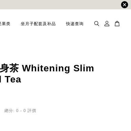
坚果类
坐月子配套及补品
快递查询
茶 Whitening Slim
l Tea
總分:
0
-
0
評價