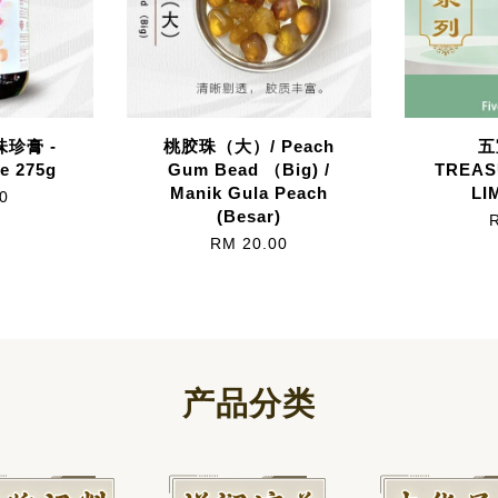
珍膏 -
桃胶珠（大）/ Peach
五
e 275g
Gum Bead （Big) /
TREAS
Manik Gula Peach
LI
0
(Besar)
RM 20.00
产品分类