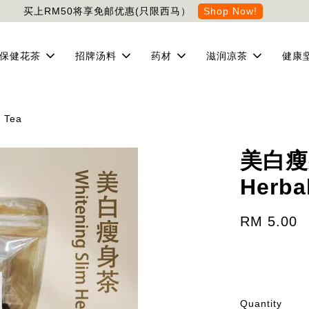
买上RM50将享免邮优惠(只限西马）
Shop Now!
保健花茶
招牌汤料
药材
滋润凉茶
健康
 Tea
美白瘦身
Herba
RM 5.00
Quantity