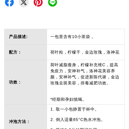
产品描述:
一包里含有10小茶袋 。
配方：
荷叶粒，柠檬干，金边玫瑰，洛神花
荷叶减脂瘦身，柠檬补充维C，提高
免疫力，安神补气，洛神花美容养
颜，安神补气，促进新陈代谢，金边
功效 :
玫瑰去斑美容，排毒减肥功效。
*经期和孕妇慎喝。
1. 取一小包静置于杯中。
2. 倒入适量85°C热水冲泡。
冲泡方法 :