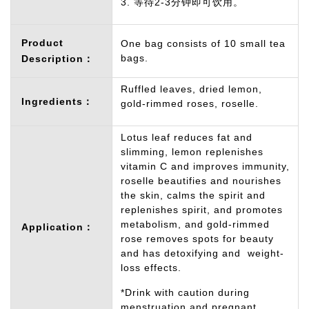
3. 等待2-3分钟即可饮用。
Product
One bag consists of 10 small tea
bags.
Description：
Ruffled leaves, dried lemon,
Ingredients：
gold-rimmed roses, roselle.
Lotus leaf reduces fat and
slimming, lemon replenishes
vitamin C and improves immunity,
roselle beautifies and nourishes
the skin, calms the spirit and
replenishes spirit, and promotes
metabolism, and gold-rimmed
Application：
rose removes spots for beauty
and has detoxifying and weight-
loss effects.
*Drink with caution during
menstruation and pregnant.