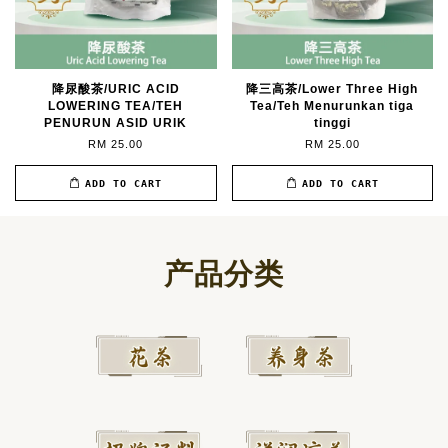
降尿酸茶/URIC ACID
降三高茶/Lower Three High
LOWERING TEA/TEH
Tea/Teh Menurunkan tiga
PENURUN ASID URIK
tinggi
RM 25.00
RM 25.00
ADD TO CART
ADD TO CART
产品分类