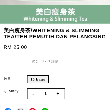
美白瘦身茶/WHITENING & SLIMMING
TEA/TEH PEMUTIH DAN PELANGSING
RM 25.00
總分:
0
-
0
評價
数量
10 bags
Quantity
-
+