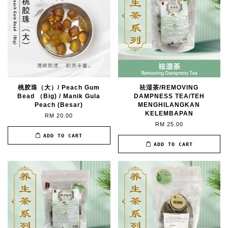
桃胶珠（大）/ Peach Gum
祛湿茶/REMOVING
Bead （Big) / Manik Gula
DAMPNESS TEA/TEH
Peach (Besar)
MENGHILANGKAN
KELEMBAPAN
RM 20.00
RM 25.00
ADD TO CART
ADD TO CART