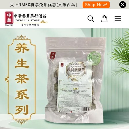
买上RM50将享免邮优惠(只限西马）
Shop Now!