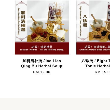
加料清补汤 Jiao Liao
八珍汤 / Eight 
Qing Bu Herbal Soup
Tonic Herba
RM 12.00
RM 15.0