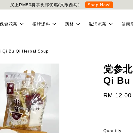
买上RM50将享免邮优惠(只限西马）
Shop Now!
保健花茶
招牌汤料
药材
滋润凉茶
健康
i Bu Qi Herbal Soup
党参北芪
Qi Bu
RM 12.00
Quantity