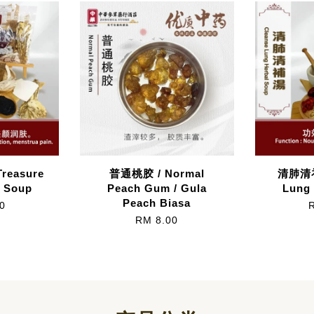
Treasure
普通桃胶 / Normal
清肺清补
l Soup
Peach Gum / Gula
Lung 
Peach Biasa
0
RM 8.00