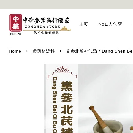
主页
No1.人气🏆
›
›
Home
煲药材汤料
党参北芪补气汤 / Dang Shen Bei Q