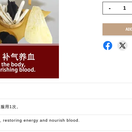
-
AD
可服用1次。
 restoring energy and nourish blood.