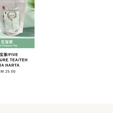
宝茶/FIVE
URE TEA/TEH
MA HARTA
RM 25.00