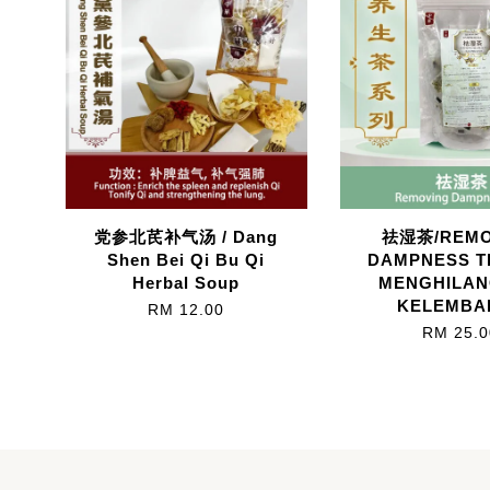
党参北芪补气汤 / Dang
祛湿茶/REMO
Shen Bei Qi Bu Qi
DAMPNESS T
Herbal Soup
MENGHILA
KELEMBA
RM 12.00
RM 25.0