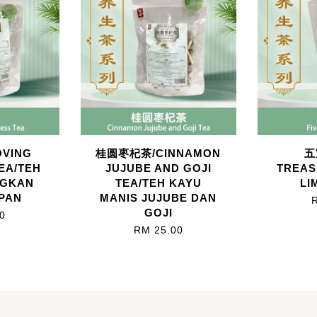
VING
桂圆枣杞茶/CINNAMON
五
EA/TEH
JUJUBE AND GOJI
TREAS
NGKAN
TEA/TEH KAYU
LI
PAN
MANIS JUJUBE DAN
GOJI
0
RM 25.00