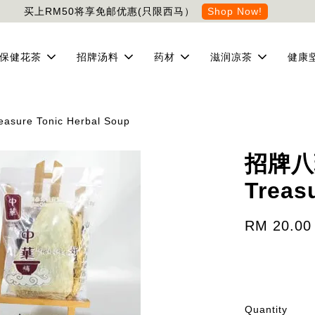
买上RM50将享免邮优惠(只限西马）
Shop Now!
保健花茶
招牌汤料
药材
滋润凉茶
健康
asure Tonic Herbal Soup
招牌八珍汤
Treas
RM 20.00
Quantity