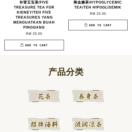
补肾五宝茶/FIVE
降血糖茶/HYPOGLYCEMIC
TREASURE TEA FOR
TEA/TEH HIPOGLISEMIK
KIDNEY/TEH FIVE
RM 25.00
TREASURES YANG
MENGUATKAN BUAH
ADD TO CART
PINGGANG
RM 25.00
ADD TO CART
产品分类