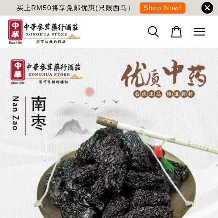
买上RM50将享免邮优惠(只限西马）
Shop Now!