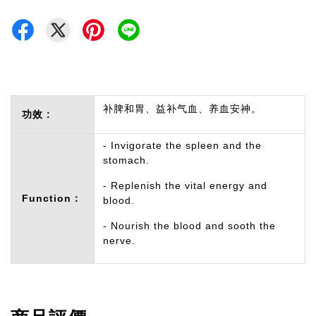
补脾和胃、益补气血、养血安神。
功效 :
- Invigorate the spleen and the
stomach.
- Replenish the vital energy and
Function：
blood.
- Nourish the blood and sooth the
nerve.