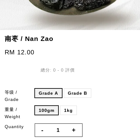
南枣 / Nan Zao
RM 12.00
總分:
0
-
0
評價
等级 /
Grade A
Grade B
Grade
重量 /
100gm
1kg
Weight
Quantity
-
+