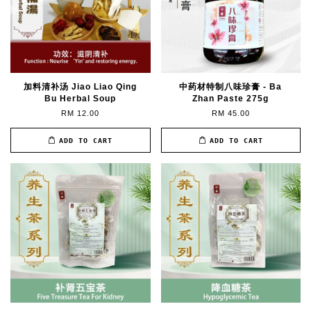
加料清补汤 Jiao Liao Qing
中药材特制八味珍膏 - Ba
Bu Herbal Soup
Zhan Paste 275g
RM 12.00
RM 45.00
ADD TO CART
ADD TO CART