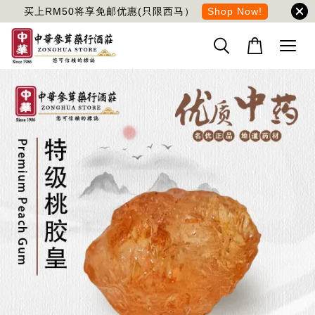
买上RM50将享免邮优惠(只限西马）
Shop Now!