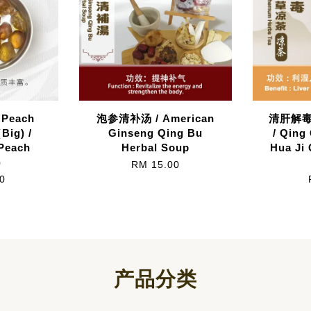
Peach
泡参清补汤 / American
清肝解
Big) /
Ginseng Qing Bu
/ Qing
Peach
Herbal Soup
Hua Ji
)
RM 15.00
0
产品分类