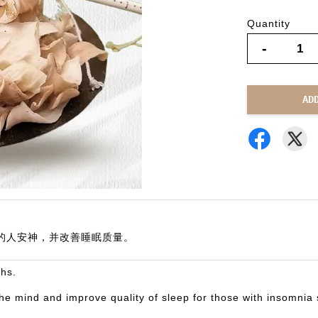
Quantity
-
AD
症的人安神，并改善睡眠质量。
ghs.
the mind and improve quality of sleep for those with insomnia 