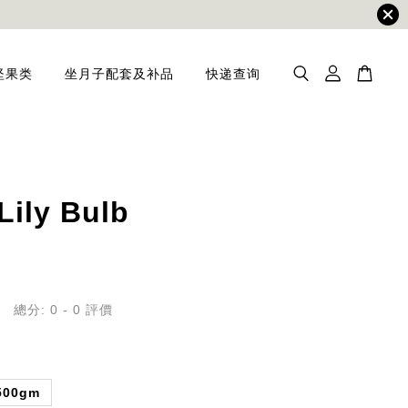
坚果类
坐月子配套及补品
快递查询
Lily Bulb
總分:
0
-
0
評價
500gm