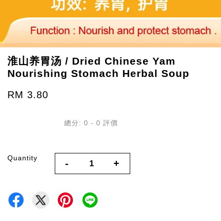
淮山养胃汤 / Dried Chinese Yam
Nourishing Stomach Herbal Soup
RM 3.80
總分:
0
-
0
評價
Quantity
-
+