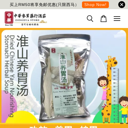
买上RM50将享免邮优惠(只限西马）
Shop Now!