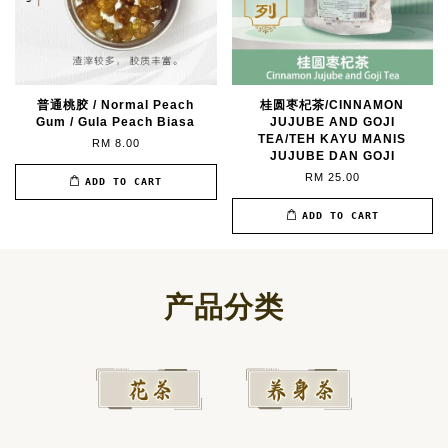
普通桃胶 / Normal Peach
桂圆枣杞茶/CINNAMON
Gum / Gula Peach Biasa
JUJUBE AND GOJI
TEA/TEH KAYU MANIS
RM 8.00
JUJUBE DAN GOJI
RM 25.00
ADD TO CART
ADD TO CART
产品分类