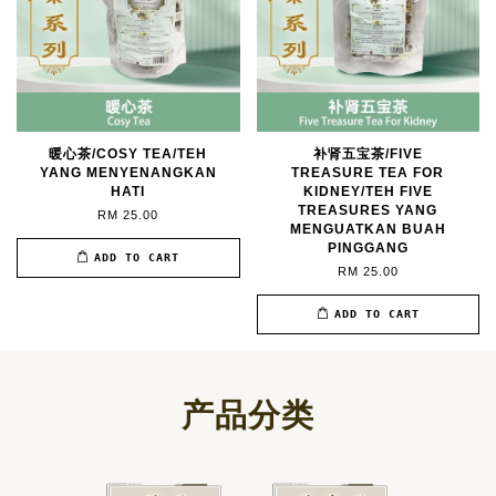
暖心茶/COSY TEA/TEH
补肾五宝茶/FIVE
YANG MENYENANGKAN
TREASURE TEA FOR
HATI
KIDNEY/TEH FIVE
TREASURES YANG
RM 25.00
MENGUATKAN BUAH
PINGGANG
ADD TO CART
RM 25.00
ADD TO CART
产品分类