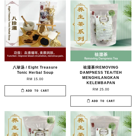
八珍汤 / Eight Treasure
祛湿茶/REMOVING
Tonic Herbal Soup
DAMPNESS TEA/TEH
MENGHILANGKAN
RM 15.00
KELEMBAPAN
RM 25.00
ADD TO CART
ADD TO CART