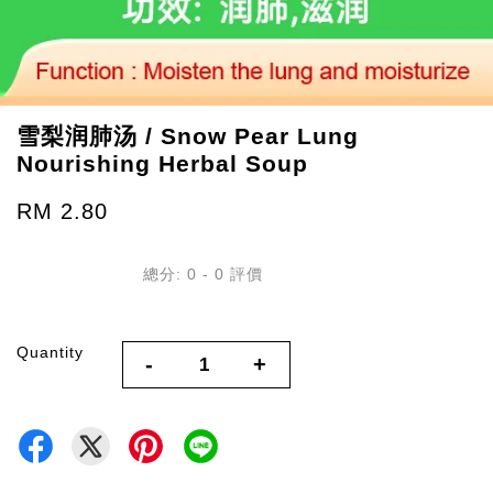
雪梨润肺汤 / Snow Pear Lung
Nourishing Herbal Soup
RM 2.80
總分:
0
-
0
評價
Quantity
-
+