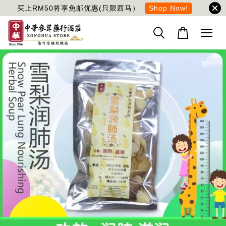
买上RM50将享免邮优惠(只限西马）
Shop Now!