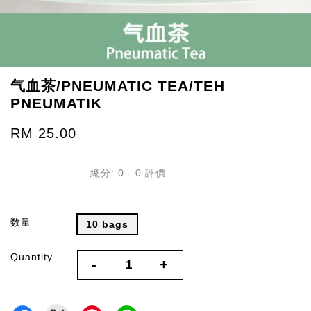
气血茶/PNEUMATIC TEA/TEH
PNEUMATIK
RM 25.00
總分:
0
-
0
評價
数量
10 bags
Quantity
-
+