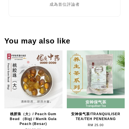
成為首位評論者
You may also like
桃胶珠（大）/ Peach Gum
安神保气茶/TRANQUILISER
Bead （Big) / Manik Gula
TEA/TEH PENENANG
Peach (Besar)
RM 25.00