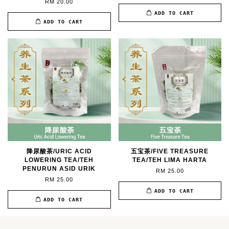
RM 20.00
ADD TO CART
ADD TO CART
降尿酸茶/URIC ACID
五宝茶/FIVE TREASURE
LOWERING TEA/TEH
TEA/TEH LIMA HARTA
PENURUN ASID URIK
RM 25.00
RM 25.00
ADD TO CART
ADD TO CART