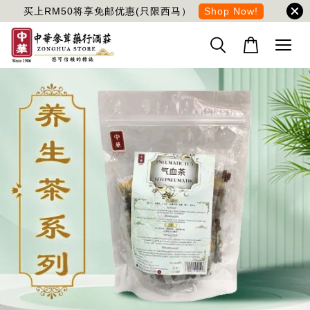
买上RM50将享免邮优惠(只限西马）
Shop Now!