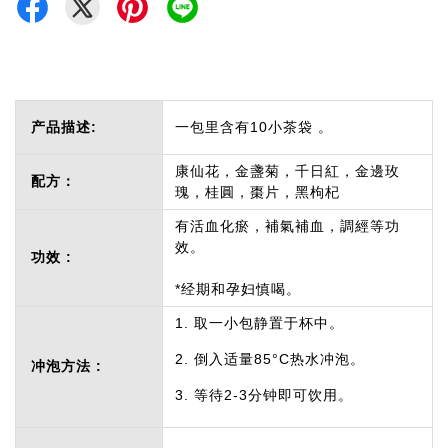
产品描述:
一包里含有10小茶袋 。
康仙花，金盞菊，千日紅，金邊玫
配方：
瑰，桂圓，棗片，黑枸杞
有活血化瘀，補氣補血，調經等功
效。
功效 :
*经期和孕妇慎喝。
1. 取一小包静置于杯中。
2. 倒入适量85°C热水冲泡。
冲泡方法 :
3. 等待2-3分钟即可饮用。