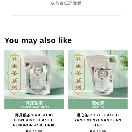
成為首位評論者
You may also like
降尿酸茶/URIC ACID
暖心茶/COSY TEA/TEH
LOWERING TEA/TEH
YANG MENYENANGKAN
PENURUN ASID URIK
HATI
RM 25.00
RM 25.00