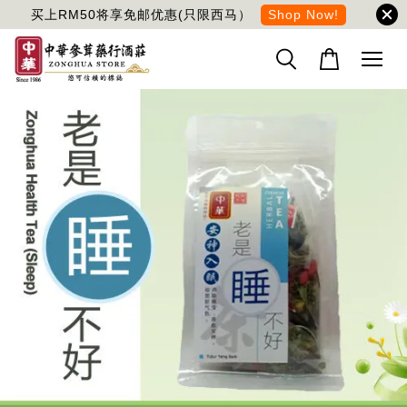
买上RM50将享免邮优惠(只限西马）
Shop Now!