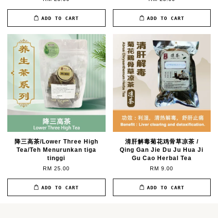
ADD TO CART
ADD TO CART
降三高茶/Lower Three High
清肝解毒菊花鸡骨草凉茶 /
Tea/Teh Menurunkan tiga
Qing Gan Jie Du Ju Hua Ji
tinggi
Gu Cao Herbal Tea
RM 25.00
RM 9.00
ADD TO CART
ADD TO CART