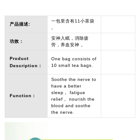
一包里含有11小茶袋
产品描述:
。
安神入眠，消除疲
功效：
劳，养血安神 。
Product
One bag consists of
10 small tea bags.
Description：
Soothe the nerve to
have a better
sleep， fatigue
Function：
relief， nourish the
blood and soothe
the nerve.