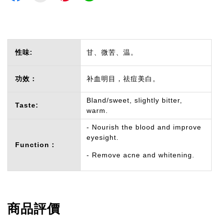
性味:
甘、微苦、温。
功效：
补血明目，祛痘美白。
Bland/sweet, slightly bitter,
Taste:
warm.
- Nourish the blood and improve
eyesight.
Function：
- Remove acne and whitening.
商品評價