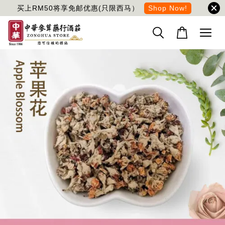
买上RM50将享免邮优惠(只限西马）
Shop Now!