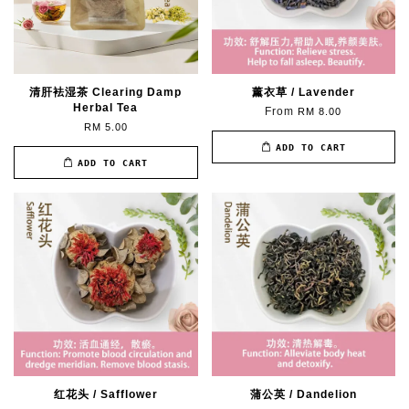
清肝袪湿茶 Clearing Damp
薰衣草 / Lavender
Herbal Tea
From
RM 8.00
RM 5.00
ADD TO CART
ADD TO CART
红花头 / Safflower
蒲公英 / Dandelion