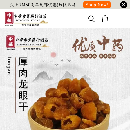
买上RM50将享免邮优惠(只限西马）
Shop Now!