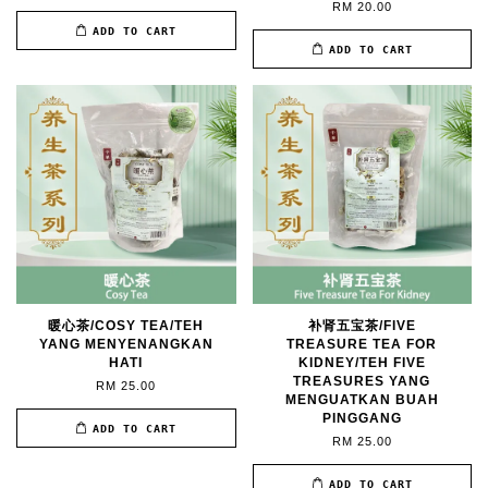
RM 20.00
ADD TO CART
ADD TO CART
暖心茶/COSY TEA/TEH
补肾五宝茶/FIVE
YANG MENYENANGKAN
TREASURE TEA FOR
HATI
KIDNEY/TEH FIVE
TREASURES YANG
RM 25.00
MENGUATKAN BUAH
PINGGANG
ADD TO CART
RM 25.00
ADD TO CART