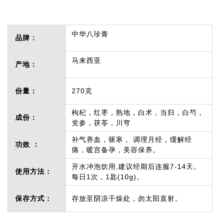
中华八珍膏
品牌 :
马来西亚
产地：
份量：
270克
枸杞，红枣，熟地，白术，当归，白芍，
成份：
党参，茯苓，川穹
补气养血，驱寒， 调理月经，缓解经
功效 ：
痛，暖宫备孕，美容保养。
开水冲泡饮用,建议经期后连服7-14天。
使用方法：
每日1次，1匙(10g)。
保存方式：
存放至阴凉干燥处，勿太阳直射。