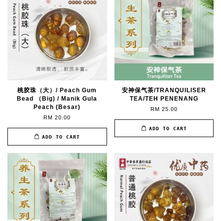
桃胶珠（大）/ Peach Gum
安神保气茶/TRANQUILISER
Bead （Big) / Manik Gula
TEA/TEH PENENANG
Peach (Besar)
RM 25.00
RM 20.00
ADD TO CART
ADD TO CART