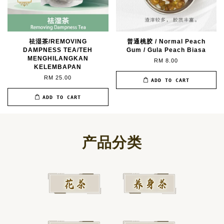
祛湿茶/REMOVING
普通桃胶 / Normal Peach
DAMPNESS TEA/TEH
Gum / Gula Peach Biasa
MENGHILANGKAN
RM 8.00
KELEMBAPAN
RM 25.00
ADD TO CART
ADD TO CART
产品分类