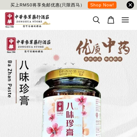
买上RM50将享免邮优惠(只限西马）
Shop Now!