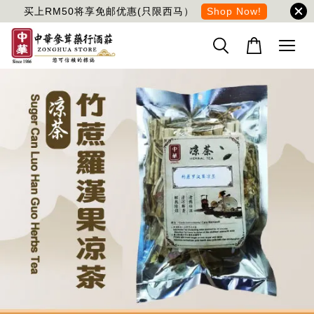
买上RM50将享免邮优惠(只限西马）
Shop Now!