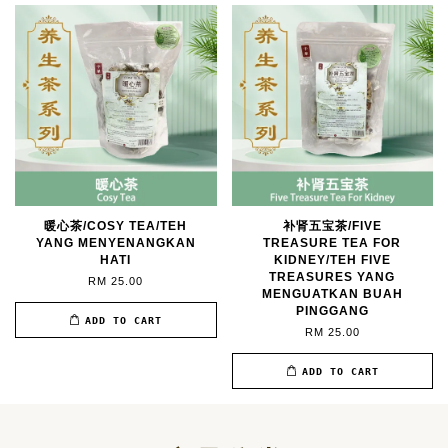
暖心茶/COSY TEA/TEH
补肾五宝茶/FIVE
YANG MENYENANGKAN
TREASURE TEA FOR
HATI
KIDNEY/TEH FIVE
TREASURES YANG
RM 25.00
MENGUATKAN BUAH
PINGGANG
ADD TO CART
RM 25.00
ADD TO CART