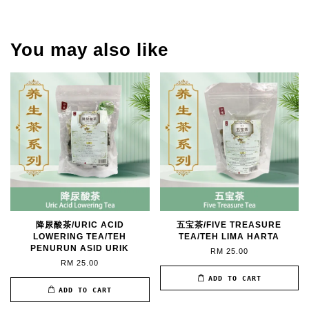
You may also like
降尿酸茶/URIC ACID
五宝茶/FIVE TREASURE
LOWERING TEA/TEH
TEA/TEH LIMA HARTA
PENURUN ASID URIK
RM 25.00
RM 25.00
ADD TO CART
ADD TO CART