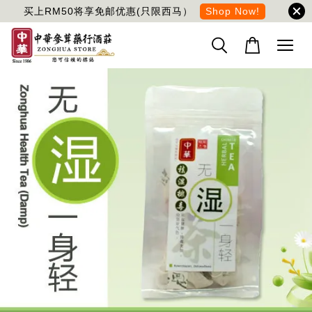
买上RM50将享免邮优惠(只限西马）
Shop Now!