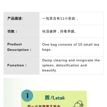
产品描述:
一包里含有11小茶袋 。
功效：
袪湿健脾，排毒养颜。
Product
One bag consists of 10 small tea
bags.
Description：
Damp clearing and invigorate the
Function：
spleen, detoxification and
beautify.