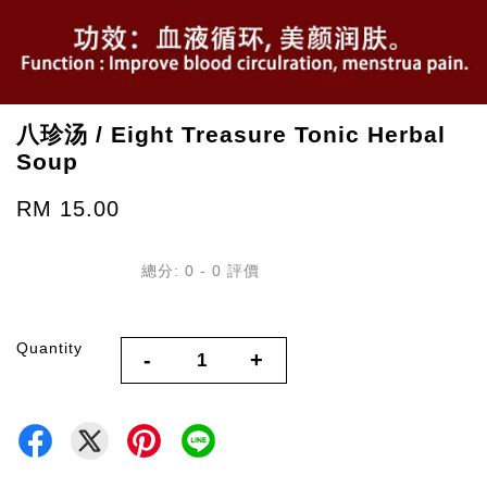
八珍汤 / Eight Treasure Tonic Herbal
Soup
RM 15.00
總分:
0
-
0
評價
Quantity
-
+