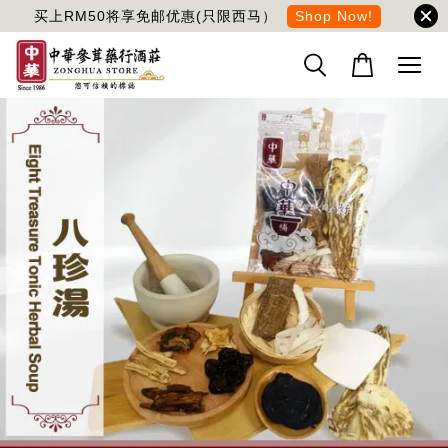
买上RM50将享免邮优惠(只限西马）
Shop Now!