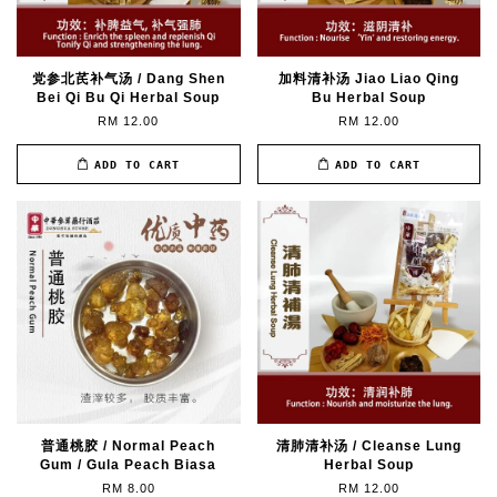
党参北芪补气汤 / Dang Shen
加料清补汤 Jiao Liao Qing
Bei Qi Bu Qi Herbal Soup
Bu Herbal Soup
RM 12.00
RM 12.00
ADD TO CART
ADD TO CART
普通桃胶 / Normal Peach
清肺清补汤 / Cleanse Lung
Gum / Gula Peach Biasa
Herbal Soup
RM 8.00
RM 12.00