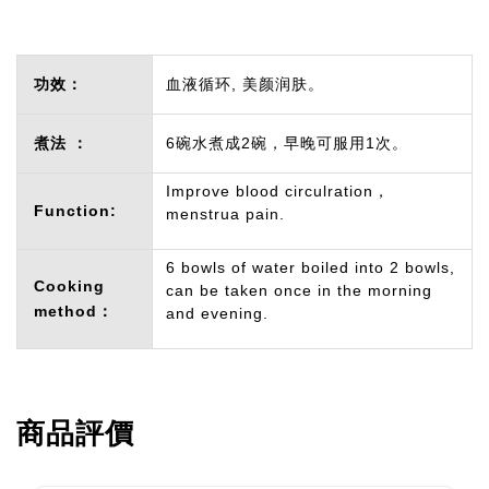
功效：
血液循环, 美颜润肤。
煮法 ：
6碗水煮成2碗，早晚可服用1次。
Improve blood circulration，
Function:
menstrua pain.
6 bowls of water boiled into 2 bowls,
Cooking
can be taken once in the morning
method：
and evening.
商品評價