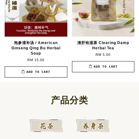
泡参清补汤 / American
清肝袪湿茶 Clearing Damp
Ginseng Qing Bu Herbal
Herbal Tea
Soup
RM 5.00
RM 15.00
ADD TO CART
ADD TO CART
产品分类