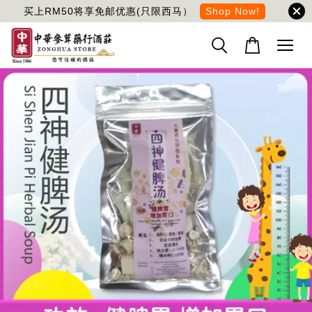
买上RM50将享免邮优惠(只限西马）
Shop Now!