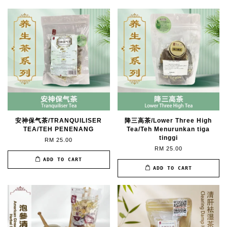
安神保气茶/TRANQUILISER
降三高茶/Lower Three High
TEA/TEH PENENANG
Tea/Teh Menurunkan tiga
tinggi
RM 25.00
RM 25.00
ADD TO CART
ADD TO CART