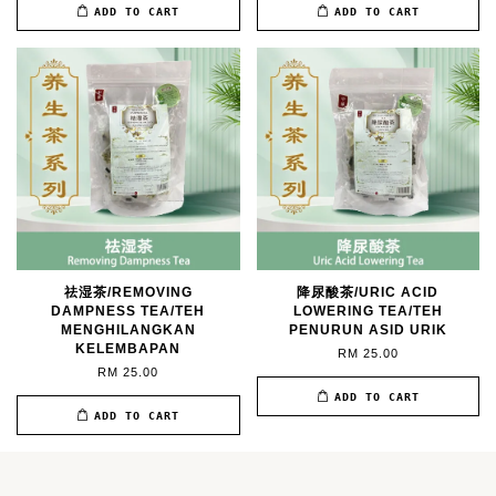
ADD TO CART
ADD TO CART
祛湿茶/REMOVING
降尿酸茶/URIC ACID
DAMPNESS TEA/TEH
LOWERING TEA/TEH
MENGHILANGKAN
PENURUN ASID URIK
KELEMBAPAN
RM 25.00
RM 25.00
ADD TO CART
ADD TO CART