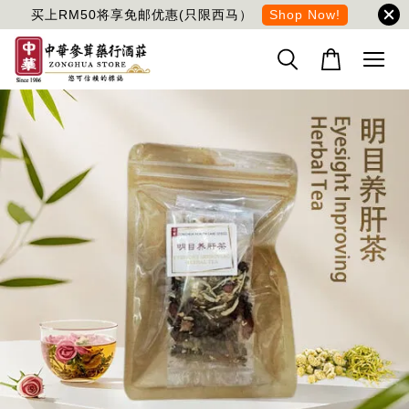
买上RM50将享免邮优惠(只限西马）
Shop Now!