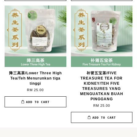
降三高茶/Lower Three High
补肾五宝茶/FIVE
Tea/Teh Menurunkan tiga
TREASURE TEA FOR
tinggi
KIDNEY/TEH FIVE
TREASURES YANG
RM 25.00
MENGUATKAN BUAH
PINGGANG
ADD TO CART
RM 25.00
ADD TO CART