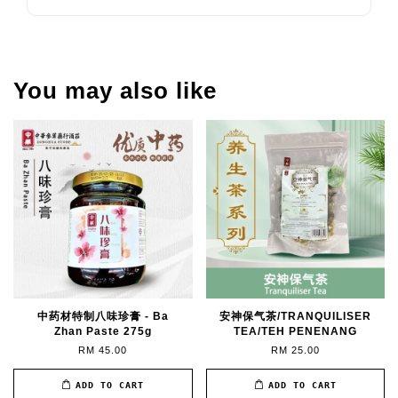
You may also like
中药材特制八味珍膏 - Ba
安神保气茶/TRANQUILISER
Zhan Paste 275g
TEA/TEH PENENANG
RM 45.00
RM 25.00
ADD TO CART
ADD TO CART