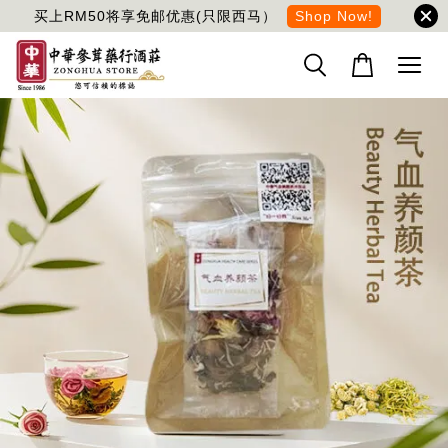
买上RM50将享免邮优惠(只限西马）
Shop Now!