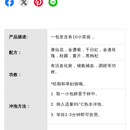
产品描述:
一包里含有10小茶袋 。
康仙花，金盞菊，千日紅，金邊玫
配方：
瑰，桂圓，棗片，黑枸杞
有活血化瘀，補氣補血，調經等功
效。
功效 :
*经期和孕妇慎喝。
1. 取一小包静置于杯中。
2. 倒入适量85°C热水冲泡。
冲泡方法 :
3. 等待2-3分钟即可饮用。