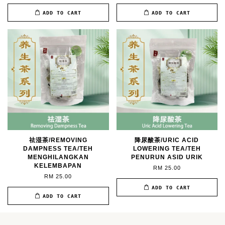
ADD TO CART
ADD TO CART
祛湿茶/REMOVING
降尿酸茶/URIC ACID
DAMPNESS TEA/TEH
LOWERING TEA/TEH
MENGHILANGKAN
PENURUN ASID URIK
KELEMBAPAN
RM 25.00
RM 25.00
ADD TO CART
ADD TO CART