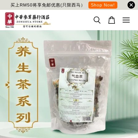
买上RM50将享免邮优惠(只限西马）
Shop Now!