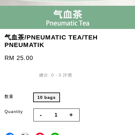
气血茶/PNEUMATIC TEA/TEH
PNEUMATIK
RM 25.00
總分:
0
-
0
評價
数量
10 bags
Quantity
-
+