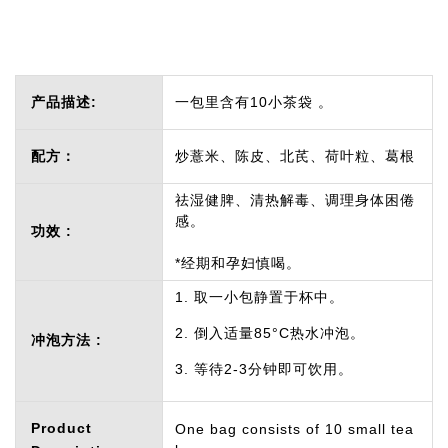
产品描述:
一包里含有10小茶袋 。
配方：
炒薏米、陈皮、北芪、荷叶粒、葛根
祛湿健脾、清热解毒、调理身体困倦
感。
功效 :
*经期和孕妇慎喝。
1. 取一小包静置于杯中。
2. 倒入适量85°C热水冲泡。
冲泡方法 :
3. 等待2-3分钟即可饮用。
Product
One bag consists of 10 small tea