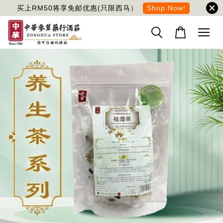
买上RM50将享免邮优惠(只限西马）
Shop Now!