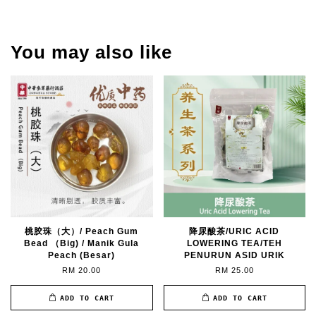
You may also like
桃胶珠（大）/ Peach Gum
降尿酸茶/URIC ACID
Bead （Big) / Manik Gula
LOWERING TEA/TEH
Peach (Besar)
PENURUN ASID URIK
RM 20.00
RM 25.00
ADD TO CART
ADD TO CART