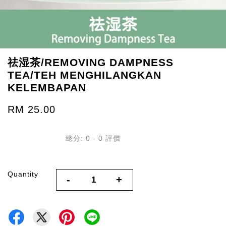
祛湿茶/REMOVING DAMPNESS
TEA/TEH MENGHILANGKAN
KELEMBAPAN
RM 25.00
總分:
0
-
0
評價
Quantity
-
+