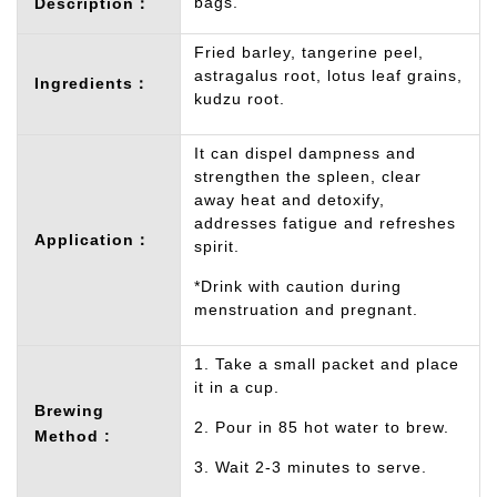
bags.
Description：
Fried barley, tangerine peel,
astragalus root, lotus leaf grains,
Ingredients：
kudzu root.
It can dispel dampness and
strengthen the spleen, clear
away heat and detoxify,
addresses fatigue and refreshes
Application：
spirit.
*Drink with caution during
menstruation and pregnant.
1. Take a small packet and place
it in a cup.
Brewing
2. Pour in 85 hot water to brew.
Method :
3. Wait 2-3 minutes to serve.