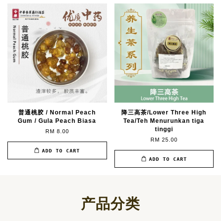
普通桃胶 / Normal Peach
降三高茶/Lower Three High
Gum / Gula Peach Biasa
Tea/Teh Menurunkan tiga
tinggi
RM 8.00
RM 25.00
ADD TO CART
ADD TO CART
产品分类