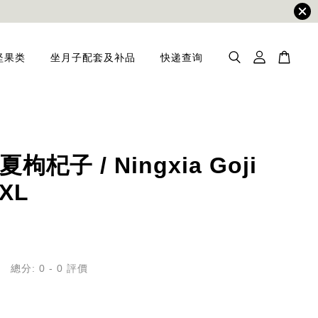
坚果类
坐月子配套及补品
快递查询
枸杞子 / Ningxia Goji
 XL
總分:
0
-
0
評價