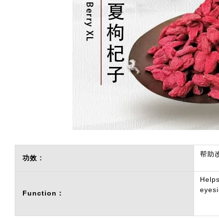
帮助
功效 :
Helps
eyesi
Function：