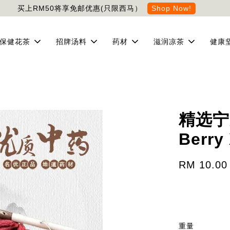
买上RM50将享免邮优惠(只限西马）
Shop Now!
保健花茶
招牌汤料
药材
滋润凉茶
健康
精选宁夏
Berry
RM 10.00
重量