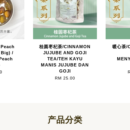
Peach
桂圆枣杞茶/CINNAMON
暖心茶/C
Big) /
JUJUBE AND GOJI
Peach
TEA/TEH KAYU
MEN
)
MANIS JUJUBE DAN
GOJI
0
RM 25.00
产品分类