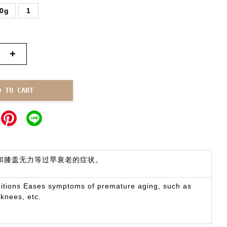
0g
1
+
D TO CART
和膝盖无力等过早衰老的症状。
nditions Eases symptoms of premature aging, such as
knees, etc.