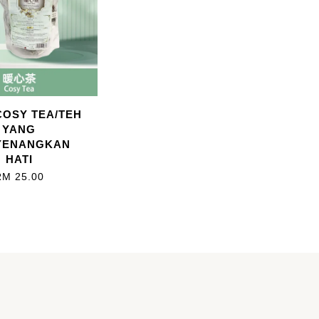
OSY TEA/TEH
YANG
YENANGKAN
HATI
RM 25.00