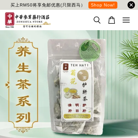
买上RM50将享免邮优惠(只限西马）
Shop Now!