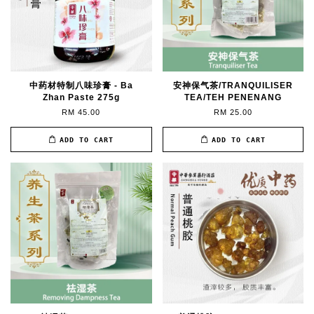
中药材特制八味珍膏 - Ba
安神保气茶/TRANQUILISER
Zhan Paste 275g
TEA/TEH PENENANG
RM 45.00
RM 25.00
ADD TO CART
ADD TO CART