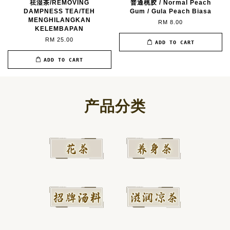
祛湿茶/REMOVING
普通桃胶 / Normal Peach
DAMPNESS TEA/TEH
Gum / Gula Peach Biasa
MENGHILANGKAN
RM 8.00
KELEMBAPAN
RM 25.00
ADD TO CART
ADD TO CART
产品分类